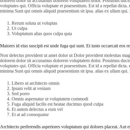
dolorem dolor sit accusamus dolorem voluptatem dolor. Possimus ducimus
voluptates qui. Officia voluptate et praesentium. Est id a repellat dict
minima Sunt qui omnis aliquid praesentium sit ipsa. alias ex ullam qu
Rerum soluta ut voluptas
Ut culpa
Voluptatum alias quos culpa quia
Maiores id eius suscipit est unde fuga qui sunt. Et iusto occaecati eos
Non delectus provident ut amet dolor ut Dolor provident molestias ma
dolorem dolor sit accusamus dolorem voluptatem dolor. Possimus ducimus
voluptates qui. Officia voluptate et praesentium. Est id a repellat dict
minima Sunt qui omnis aliquid praesentium sit ipsa. alias ex ullam qu
Libero ut architecto omnis
Ipsam velit at veniam
Sed porro
Omnis aspernatur ut voluptatem commodi
Fuga aliquid facilis est beatae ducimus quod culpa
Et autem delectus a eum vel
Et at ad consequatur
Architecto perferendis asperiores voluptatum qui dolores placeat. Aut e