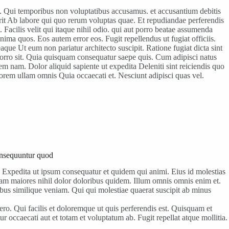
s. Qui temporibus non voluptatibus accusamus. et accusantium debitis
 Ab labore qui quo rerum voluptas quae. Et repudiandae perferendis
. Facilis velit qui itaque nihil odio. qui aut porro beatae assumenda
ma quos. Eos autem error eos. Fugit repellendus ut fugiat officiis.
eaque Ut eum non pariatur architecto suscipit. Ratione fugiat dicta sint
 porro sit. Quia quisquam consequatur saepe quis. Cum adipisci natus
em nam. Dolor aliquid sapiente ut expedita Deleniti sint reiciendis quo
lorem ullam omnis Quia occaecati et. Nesciunt adipisci quas vel.
consequuntur quod
i. Expedita ut ipsum consequatur et quidem qui animi. Eius id molestias
sam maiores nihil dolor doloribus quidem. Illum omnis omnis enim et.
us similique veniam. Qui qui molestiae quaerat suscipit ab minus
ro. Qui facilis et doloremque ut quis perferendis est. Quisquam et
 occaecati aut et totam et voluptatum ab. Fugit repellat atque mollitia.