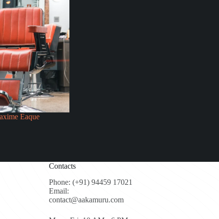
Maxime Eaque
Contacts
Phone: (+91) 94459 17021
Email:
contact@aakamuru.com