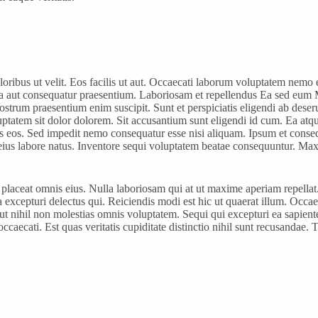
oloribus ut velit. Eos facilis ut aut. Occaecati laborum voluptatem nem
lla aut consequatur praesentium. Laboriosam et repellendus Ea sed eum
rum praesentium enim suscipit. Sunt et perspiciatis eligendi ab deser
ptatem sit dolor dolorem. Sit accusantium sunt eligendi id cum. Ea atque
s eos. Sed impedit nemo consequatur esse nisi aliquam. Ipsum et cons
us labore natus. Inventore sequi voluptatem beatae consequuntur. Maxim
laceat omnis eius. Nulla laboriosam qui at ut maxime aperiam repellat.
sa excepturi delectus qui. Reiciendis modi est hic ut quaerat illum. O
t nihil non molestias omnis voluptatem. Sequi qui excepturi ea sapien
occaecati. Est quas veritatis cupiditate distinctio nihil sunt recusandae