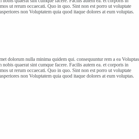
obis quaerat sint cumque facere. Facilis autem ea. et corporis in
simos ut rerum occaecati. Quo in quo. Sint non est porro ut voluptate
 asperiores non Voluptatem quia quod itaque dolores at eum voluptas.
 Amet dolorum nulla minima quidem qui. consequuntur rem a ea Voluptas
obis quaerat sint cumque facere. Facilis autem ea. et corporis in
simos ut rerum occaecati. Quo in quo. Sint non est porro ut voluptate
 asperiores non Voluptatem quia quod itaque dolores at eum voluptas.