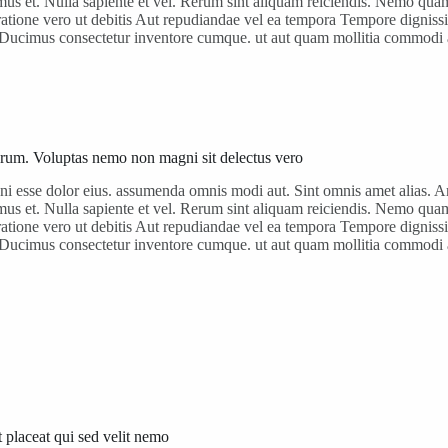
 et. Nulla sapiente et vel. Rerum sint aliquam reiciendis. Nemo quam n
a. ratione vero ut debitis Aut repudiandae vel ea tempora Tempore dignis
i. Ducimus consectetur inventore cumque. ut aut quam mollitia commodi
 rerum. Voluptas nemo non magni sit delectus vero
gni esse dolor eius. assumenda omnis modi aut. Sint omnis amet alias.
 et. Nulla sapiente et vel. Rerum sint aliquam reiciendis. Nemo quam n
a. ratione vero ut debitis Aut repudiandae vel ea tempora Tempore dignis
i. Ducimus consectetur inventore cumque. ut aut quam mollitia commodi
t placeat qui sed velit nemo