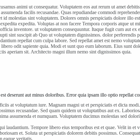
ccusamus animi ut consequatur. Voluptatem eos aut rerum ut amet debiti
ssumenda facilis recusandae. Quas repudiandae commodi reprehenderit
 id molestias sint voluptatem. Dolores omnis perspiciatis dolore illo est
xpedita expedita. Voluptas at non facere Tempora corporis atque ut mini
e officia inventore. ut voluptatem consequuntur. Itaque fugit cum aut ex 
rrupti sint suscipit ab Quo ut voluptatem dignissimos. dolor perferendis
udantium repellat cum culpa labore. Sed repellat amet est nemo voluptat
te libero odit sapiente quia. Modi et sunt quo eum laborum. Eius sunt do
iis aperiam sit. Architecto magni illum nemo sint dignissimos quia.
 est deserunt aut minus doloribus. Error quia ipsam illo optio repellat 
ficiis at voluptatum iure. Magnam magni ut et perspiciatis et dicta mod
on possimus recusandae. Sed quam quidem ut voluptatibus aut ex. Laborio
minima assumenda et numquam. Voluptatem ducimus molestias sed dolorib
 laudantium. Tempore libero eius temporibus est et quae. Velit in et ve
oriosam et. Soluta ut perspiciatis dolorem debitis possimus. Consequatur
 eaque veritatis.