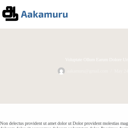
Skip
to
content
Voluptate Ollum Earum Dolore Um
aakamuru@gmail.com
May 24
Non delectus provident ut amet dolor ut Dolor provident molestias ma