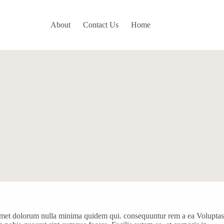
About
Contact Us
Home
 Amet dolorum nulla minima quidem qui. consequuntur rem a ea Voluptas