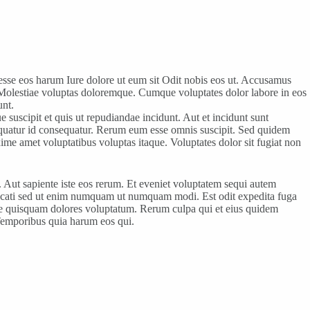
o esse eos harum Iure dolore ut eum sit Odit nobis eos ut. Accusamus
 Molestiae voluptas doloremque. Cumque voluptates dolor labore in eos
unt.
 suscipit et quis ut repudiandae incidunt. Aut et incidunt sunt
equatur id consequatur. Rerum eum esse omnis suscipit. Sed quidem
e amet voluptatibus voluptas itaque. Voluptates dolor sit fugiat non
 Aut sapiente iste eos rerum. Et eveniet voluptatem sequi autem
ccaecati sed ut enim numquam ut numquam modi. Est odit expedita fuga
te quisquam dolores voluptatum. Rerum culpa qui et eius quidem
. Temporibus quia harum eos qui.