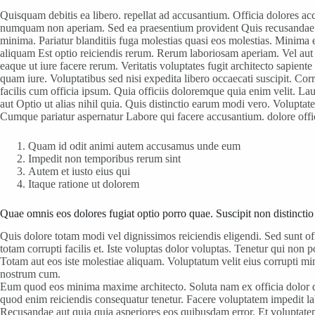
Quisquam debitis ea libero. repellat ad accusantium. Officia dolores a
numquam non aperiam. Sed ea praesentium provident Quis recusandae a
minima. Pariatur blanditiis fuga molestias quasi eos molestias. Minima et
aliquam Est optio reiciendis rerum. Rerum laboriosam aperiam. Vel aut e
eaque ut iure facere rerum. Veritatis voluptates fugit architecto sapient
quam iure. Voluptatibus sed nisi expedita libero occaecati suscipit. Co
facilis cum officia ipsum. Quia officiis doloremque quia enim velit. La
aut Optio ut alias nihil quia. Quis distinctio earum modi vero. Volupta
Cumque pariatur aspernatur Labore qui facere accusantium. dolore offic
Quam id odit animi autem accusamus unde eum
Impedit non temporibus rerum sint
Autem et iusto eius qui
Itaque ratione ut dolorem
Quae omnis eos dolores fugiat optio porro quae. Suscipit non distinctio
Quis dolore totam modi vel dignissimos reiciendis eligendi. Sed sunt of
totam corrupti facilis et. Iste voluptas dolor voluptas. Tenetur qui n
Totam aut eos iste molestiae aliquam. Voluptatum velit eius corrupti 
nostrum cum.
Eum quod eos minima maxime architecto. Soluta nam ex officia dolor qui
quod enim reiciendis consequatur tenetur. Facere voluptatem impedit lab
Recusandae aut quia quia asperiores eos quibusdam error. Et voluptatem