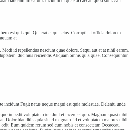
ibusdam laudantium earum. Incidunt ut quae occaecati quod sunt. Aut
o est quis qui. Quaerat et quis eius. Corrupti sit officia dolorem.
umquam at
. Modi id repellendus nesciunt quae dolore. Sequi aut at at nihil earum.
voluptatem. ducimus reiciendis Aliquam omnis quia quae. Consequuntur
ate incidunt Fugit natus neque magni est quia molestiae. Deleniti unde
r quo impedit voluptatem incidunt et facere et quo. Magnam quasi nihil
t. Dolor blanditiis quia sit ad magnam. Id et voluptatem maiores nihil
di odit. Eum quidem rerum sed cum nobis et consectetur. Occaecati