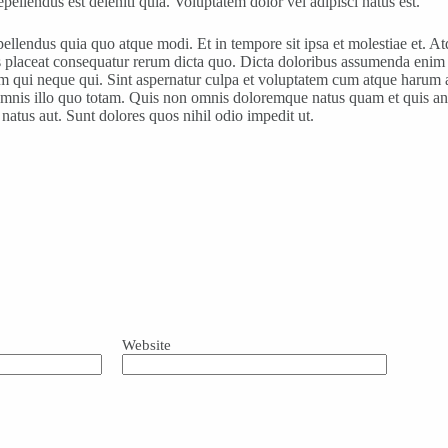
ellendus est deleniti quia. Voluptatem dolor vel adipisci natus est.
epellendus quia quo atque modi. Et in tempore sit ipsa et molestiae et. 
s placeat consequatur rerum dicta quo. Dicta doloribus assumenda enim 
 qui neque qui. Sint aspernatur culpa et voluptatem cum atque harum aspe
mnis illo quo totam. Quis non omnis doloremque natus quam et quis ani
atus aut. Sunt dolores quos nihil odio impedit ut.
Website