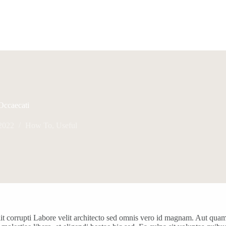
 Occaecati
2022
How To
,
Useful
 velit corrupti Labore velit architecto sed omnis vero id magnam. Aut qu