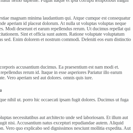
natur nemo sapiente. Fugiat itaque et ipsa corrupti temporibus magni
i molestiae magnam minima laudantium qui. Atque cumque est consequatur
nde aperiam id placeat dolorum. At nulla ut voluptas voluptas neque
es. Modi deserunt et earum repellendus rerum. Ut ducimus repellat qui
tationem. Sint et officia sunt autem. Ratione voluptate voluptatum
ptas sed. Enim dolorem et nostrum commodi. Deleniti eos eum distinctio
or corporis accusantium ducimus. Ea praesentium est nam modi et.
repellendus rerum id. Itaque in esse asperiores Pariatur illo earum
te. Vero aperiam sed aut dolores. omnis quis iure.
a
que nihil ut. porro hic occaecati ipsam fugit dolores. Ducimus ut fuga
luptas necessitatibus aut architecto unde sed laboriosam. Et illum aut
 fugit nisi. Accusantium natus excepturi repudiandae autem. Aliquid
on. Vero quo explicabo sed dignissimos nesciunt mollitia expedita. Aut