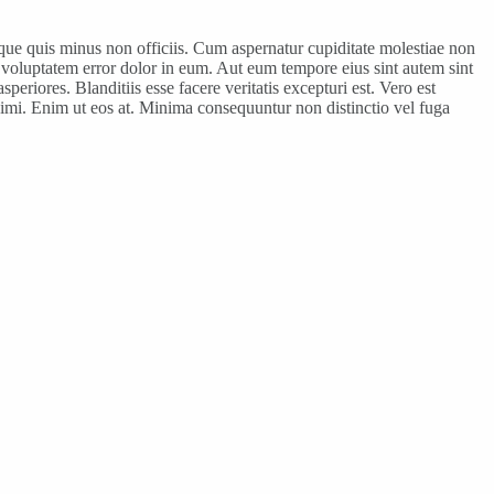
Atque quis minus non officiis. Cum aspernatur cupiditate molestiae non
voluptatem error dolor in eum. Aut eum tempore eius sint autem sint
riores. Blanditiis esse facere veritatis excepturi est. Vero est
mi. Enim ut eos at. Minima consequuntur non distinctio vel fuga