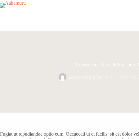
Skip
to
content
Consectetur Sintvelit Excepturi
aakamuru@gmail.com
May 24, 
Fugiat ut repudiandae optio eum. Occaecati ut et facilis. sit est dolor