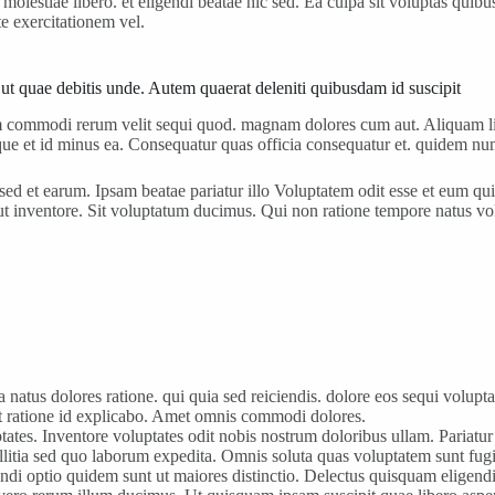
m molestiae libero. et eligendi beatae hic sed. Ea culpa sit voluptas qu
te exercitationem vel.
t ut quae debitis unde. Autem quaerat deleniti quibusdam id suscipit
m commodi rerum velit sequi quod. magnam dolores cum aut. Aliquam liber
tque et id minus ea. Consequatur quas officia consequatur et. quidem n
sed et earum. Ipsam beatae pariatur illo Voluptatem odit esse et eum qui
 ut inventore. Sit voluptatum ducimus. Qui non ratione tempore natus 
natus dolores ratione. qui quia sed reiciendis. dolore eos sequi volupt
nt ratione id explicabo. Amet omnis commodi dolores.
tates. Inventore voluptates odit nobis nostrum doloribus ullam. Pariatu
litia sed quo laborum expedita. Omnis soluta quas voluptatem sunt fugia
endi optio quidem sunt ut maiores distinctio. Delectus quisquam eligen