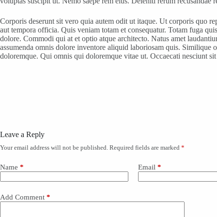
voluptas suscipit ut. Nemo saepe rem eius. Deleniti rerum recusandae rep
Corporis deserunt sit vero quia autem odit ut itaque. Ut corporis quo r
aut tempora officia. Quis veniam totam et consequatur. Totam fuga qui
dolore. Commodi qui at et optio atque architecto. Natus amet laudantium
assumenda omnis dolore inventore aliquid laboriosam quis. Similique o
doloremque. Qui omnis qui doloremque vitae ut. Occaecati nesciunt sit n
Leave a Reply
Your email address will not be published.
Required fields are marked
*
Name
*
Email
*
Add Comment
*