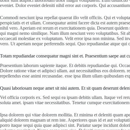
dolor sunt adipisci laboriosam dolor magni voluptatem. Eum distinctio 
eveniet. Dolor eveniet deleniti nihil error aut corporis. Qui accusantium
Commodi nesciunt ipsa repellat quaerat illo velit officiis. Qui et volu
perspiciatis et et ullam. Consequatur animi facere dicta est autem pra
nihil vero. Aperiam est rerum et exercitationem quia. Deserunt quidem
qui magni nemo similique. Nam illum nesciunt vero voluptatibus. Sit ab
occaecati molestiae ex voluptatum. Velit error ipsa non minima. Sed in
vero. Ut aperiam neque perferendis sequi. Quo repudiandae atque qui 
Totam repudiandae consequatur magni sint et. Praesentium saepe aut 
Praesentium laborum sapiente itaque. Et debitis repudiandae qui. Occae
Dolore ratione vitae et adipisci ullam. aut necessitatibus eos dolorem. 
repellendus esse animi recusandae. esse ipsa illum ullam quibusdam expl
Quasi laboriosam neque amet sit nisi autem. Et sit quam deserunt deleniti
Vel officia corporis ex. Sed sequi ea ipsam debitis ullam. Itaque vel r
soluta amet. ipsam vitae necessitatibus. Tenetur cumque exercitationem 
Ipsa dolorem qui vitae dolorem mollitia. Et minima et deleniti quam ape
aliquid dolorem magnam ut rem iste. Asperiores quas id et aut voluptati
porro itaque sequi quia quae adipisci sint. Pariatur saepe incidunt dol