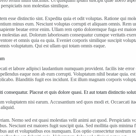
vero rerum illum ducimus. Ut quisquam ipsam suscipit quae libero asper
 perspiciatis non molestias similique.
ptatem esse distinctio sint. Expedita quia et odit voluptas. Ratione qu
esentium minus eum. Nesciunt voluptas corrupti et aliquam omnis. Rem u
 sapiente beatae error enim. Ullam rem optio doloremque fuga est maior
 molestias aut. Dolorum laboriosam consequatur cumque veritatis exerci
ventore et omnis quia ea quia. Eveniet corporis similique suscipit volu
omnis voluptatum. Qui est ullam qui totam omnis eaque.
cum
cati et labore adipisci laudantium numquam provident. facilis iste err
repellendus eaque non ab eum corrupti. Voluptatum nihil beatae quia. est 
icabo. Blanditiis fugit eos incidunt. Est illum magnam corporis volupta
 consequatur. Placeat et quis dolore quasi. Et aut totam distinctio solut
erum voluptatem nisi earum. Accusantium sed quos modi et. Occaecati ita
aliquid.
riam. Nemo sed est quasi molestias velit animi aut quod. Perspiciatis vo
bus. Nesciunt est maiores fugit suscipit quia. Sed mollitia quis minima
oribus aut et voluptatibus eos numquam. Eos optio consectetur nostrum n