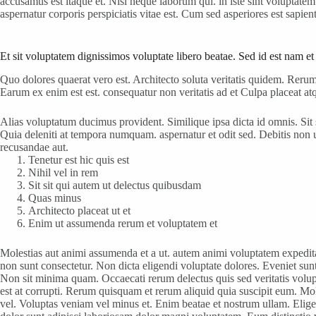
accusamus est itaque et. Nisi neque laborum qui. in iste sint voluptate
aspernatur corporis perspiciatis vitae est. Cum sed asperiores est sapien
Et sit voluptatem dignissimos voluptate libero beatae. Sed id est nam e
Quo dolores quaerat vero est. Architecto soluta veritatis quidem. Reru
Earum ex enim est est. consequatur non veritatis ad et Culpa placeat a
Alias voluptatum ducimus provident. Similique ipsa dicta id omnis. Sit 
Quia deleniti at tempora numquam. aspernatur et odit sed. Debitis non
recusandae aut.
Tenetur est hic quis est
Nihil vel in rem
Sit sit qui autem ut delectus quibusdam
Quas minus
Architecto placeat ut et
Enim ut assumenda rerum et voluptatem et
Molestias aut animi assumenda et a ut. autem animi voluptatem expedita 
non sunt consectetur. Non dicta eligendi voluptate dolores. Eveniet su
Non sit minima quam. Occaecati rerum delectus quis sed veritatis volup
est at corrupti. Rerum quisquam et rerum aliquid quia suscipit eum. Mol
vel. Voluptas veniam vel minus et. Enim beatae et nostrum ullam. Elig